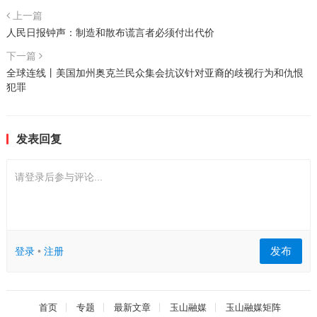
上一篇
人民日报钟声：制造和散布谎言者必须付出代价
下一篇
全球连线丨美国加州奥克兰民众集会抗议针对亚裔的歧视行为和仇恨
犯罪
发表回复
请登录后参与评论...
发布
登录
•
注册
首页
专题
最新文章
玉山融媒
玉山融媒矩阵