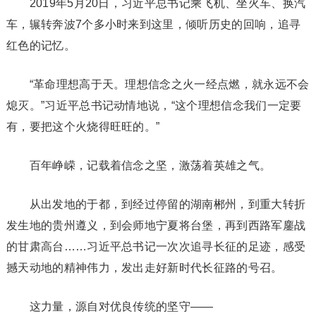
2019年5月20日，习近平总书记乘飞机、坐火车、换汽
车，辗转奔波7个多小时来到这里，倾听历史的回响，追寻
红色的记忆。
“革命理想高于天。理想信念之火一经点燃，就永远不会
熄灭。”习近平总书记动情地说，“这个理想信念我们一定要
有，要把这个火烧得旺旺的。”
百年峥嵘，记载着信念之坚，激荡着英雄之气。
从出发地的于都，到经过停留的湖南郴州，到重大转折
发生地的贵州遵义，到会师地宁夏将台堡，再到西路军鏖战
的甘肃高台……习近平总书记一次次追寻长征的足迹，感受
撼天动地的精神伟力，发出走好新时代长征路的号召。
这力量，源自对优良传统的坚守——