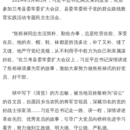
2014年3月和5月，习近平总书记两次来到这里，先后
参加兰考县委常委扩大会议、县委常委班子党的群众路线教
育实践活动专题民主生活会。
“焦裕禄同志生活简朴、勤俭办事，总是吃苦在前、享受
在后。他的衣、帽、鞋、袜都是拆洗多次，补了又补、缝了
又缝。他严守党纪党规，从不利用手中权力为自己和亲属谋
好处。”在兰考县委常委扩大会议上，习近平总书记深情讲述
了焦裕禄清廉为官的故事，激励大家努力做焦裕禄式的好党
员、好干部。
狱中写下《清贫》的方志敏，被当地百姓敬称为“谷公”
的谷文昌，自愿回乡当农民的将军甘祖昌，深藏功名的党的
好战士张富清……习近平总书记走一路、讲一程，深情讲述
革命先烈、优秀党员的故事，引导广大党员向榜样先进学习
看齐，努力做到立政德、明大德、守公德、严私德。