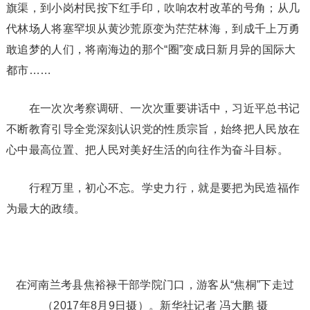
旗渠，到小岗村民按下红手印，吹响农村改革的号角；从几
代林场人将塞罕坝从黄沙荒原变为茫茫林海，到成千上万勇
敢追梦的人们，将南海边的那个“圈”变成日新月异的国际大
都市……
在一次次考察调研、一次次重要讲话中，习近平总书记
不断教育引导全党深刻认识党的性质宗旨，始终把人民放在
心中最高位置、把人民对美好生活的向往作为奋斗目标。
行程万里，初心不忘。学史力行，就是要把为民造福作
为最大的政绩。
在河南兰考县焦裕禄干部学院门口，游客从“焦桐”下走过
（2017年8月9日摄）。新华社记者 冯大鹏 摄