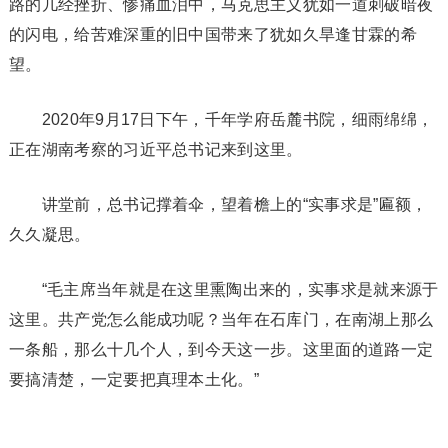
路的几经挫折、惨痛血泪中，马克思主义犹如一道刺破暗夜
的闪电，给苦难深重的旧中国带来了犹如久旱逢甘霖的希
望。
2020年9月17日下午，千年学府岳麓书院，细雨绵绵，
正在湖南考察的习近平总书记来到这里。
讲堂前，总书记撑着伞，望着檐上的“实事求是”匾额，
久久凝思。
“毛主席当年就是在这里熏陶出来的，实事求是就来源于
这里。共产党怎么能成功呢？当年在石库门，在南湖上那么
一条船，那么十几个人，到今天这一步。这里面的道路一定
要搞清楚，一定要把真理本土化。”