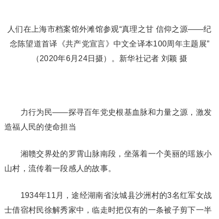
人们在上海市档案馆外滩馆参观“真理之甘 信仰之源——纪
念陈望道首译《共产党宣言》中文全译本100周年主题展”
（2020年6月24日摄）。新华社记者 刘颖 摄
力行为民——探寻百年党史根基血脉和力量之源，激发
造福人民的使命担当
湘赣交界处的罗霄山脉南段，坐落着一个美丽的瑶族小
山村，流传着一段感人的故事。
1934年11月，途经湖南省汝城县沙洲村的3名红军女战
士借宿村民徐解秀家中，临走时把仅有的一条被子剪下一半