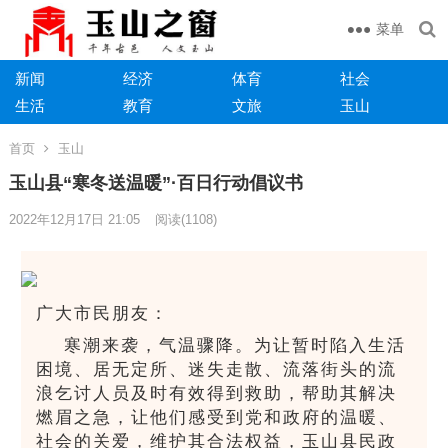
菜单
新闻
经济
体育
社会
生活
教育
文旅
玉山
首页
玉山
玉山县“寒冬送温暖”·百日行动倡议书
2022年12月17日 21:05
阅读
(1108)
广大市民朋友：
寒潮来袭，气温骤降。为让暂时陷入生活
困境、居无定所、迷失走散、流落街头的流
浪乞讨人员及时有效得到救助，帮助其解决
燃眉之急，让他们感受到党和政府的温暖、
社会的关爱，维护其合法权益，玉山县民政