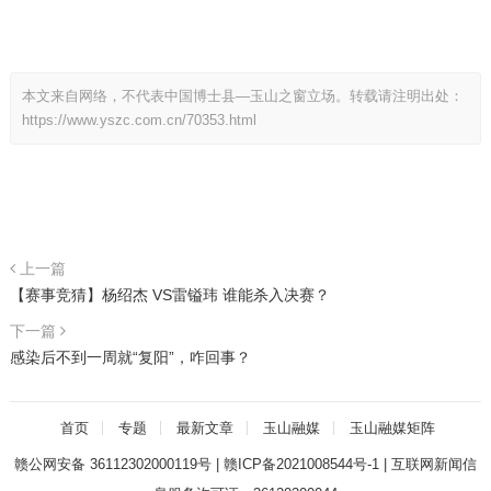
本文来自网络，不代表中国博士县—玉山之窗立场。转载请注明出处：
https://www.yszc.com.cn/70353.html
上一篇
【赛事竞猜】杨绍杰 VS雷镒玮 谁能杀入决赛？
下一篇
感染后不到一周就“复阳”，咋回事？
首页
专题
最新文章
玉山融媒
玉山融媒矩阵
赣公网安备 36112302000119号
|
赣ICP备2021008544号-1
|
互联网新闻信