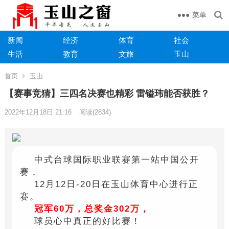
菜单
新闻
经济
体育
社会
生活
教育
文旅
玉山
首页
玉山
【赛事竞猜】三四名决赛也精彩 雷镒玮能否获胜？
2022年12月18日 21:16
阅读
(2834)
中式台球国际职业联赛第一站中国公开
赛，
12月12日-20日在玉山体育中心进行正
赛。
冠军60万，总奖金302万，
球员心中真正的好比赛！