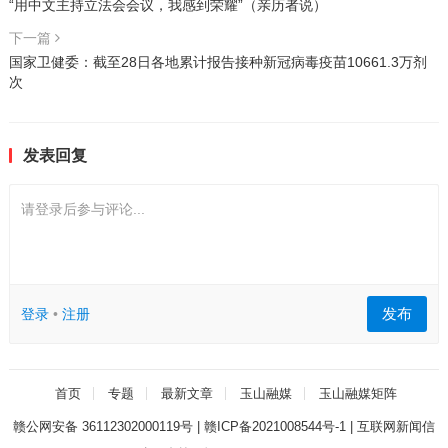
“用中文主持立法会会议，我感到荣耀”（亲历者说）
下一篇
国家卫健委：截至28日各地累计报告接种新冠病毒疫苗10661.3万剂
次
发表回复
请登录后参与评论...
发布
登录
•
注册
首页
专题
最新文章
玉山融媒
玉山融媒矩阵
赣公网安备 36112302000119号
|
赣ICP备2021008544号-1
|
互联网新闻信