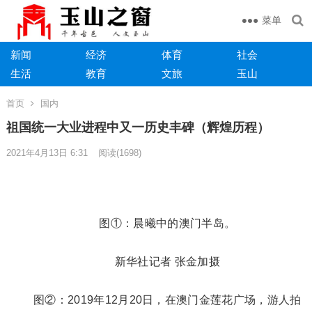
菜单
新闻
经济
体育
社会
生活
教育
文旅
玉山
首页
国内
祖国统一大业进程中又一历史丰碑（辉煌历程）
2021年4月13日 6:31
阅读
(1698)
图①：晨曦中的澳门半岛。
新华社记者 张金加摄
图②：2019年12月20日，在澳门金莲花广场，游人拍