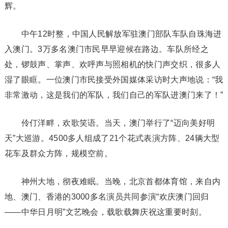
辉。
中午12时整，中国人民解放军驻澳门部队车队自珠海进
入澳门。3万多名澳门市民早早迎候在路边。车队所经之
处，锣鼓声、掌声、欢呼声与照相机的快门声交织，很多人
湿了眼眶。一位澳门市民接受外国媒体采访时大声地说：“我
非常激动，这是我们的军队，我们自己的军队进澳门来了！”
伶仃洋畔，欢歌笑语。当天，澳门举行了“迈向美好明
天”大巡游。4500多人组成了21个花式表演方阵、24辆大型
花车及群众方阵，规模空前。
神州大地，彻夜难眠。当晚，北京首都体育馆，来自内
地、澳门、香港的3000多名演员共同参演“欢庆澳门回归
——中华日月明”文艺晚会，载歌载舞庆祝这重要时刻。