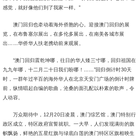
感觉，就好像他们到了我家一样。”
澳门回归也牵动着海外侨胞的心。迎接澳门回归的展
览，在布鲁塞尔展出，在多伦多展出，在南美各城市展
出……华侨华人扶老携幼前来观展。
“澳门回归震乾坤哪，往日的华人矮三寸哪，回归祖国在
九九年哪，十二月二十日我们盼哪！……”回归倒计时30天
时，一群年过半百的海外华人在北京天安门广场的倒计时牌
前，纵情唱起自编的歌曲，沧桑的面孔配以朴素的歌声，令
人动容。
万众期待中，12月20日凌晨，澳门综艺馆，澳门特别行
政区成立，特区政府宣誓就职。一大早，人们发现满街的旗
帜飘扬，鲜艳的五星红旗与绿底白莲的澳门特区区旗相映生