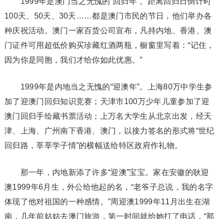
1999年是澳门当之无愧的“回归年”。距离回归日倒计时
100天、50天、30天……都是澳门市民的节日，他们举办各
种庆祝活动。澳门一家百货公司宣布，凡持内地、香港、澳
门证件可用超低价购买珍藏红酒两瓶，橱窗里写着：“记住，
因为你是同胞，我们才给你如此优惠。”
1999年是内地当之无愧的“迎澳年”。上海80万中学生参
加了迎澳门回归知识竞赛；天津市100万少年儿童参加了迎
澳门回归手绘藏书票活动；上万名大学生从北京出发，经天
津、上海、广州南下香港、澳门，以接力签名的形式将“世纪
回归路，莘莘学子情”的横幅送给特区政府作礼物。
那一年，内地新添了许多“迎澳”宝宝。家在安徽的耿迎
澳1999年6月生，外公给他起的名，“老爷子总说，我的名字
体现了他对祖国的一种感情。”周迎澳1999年11月出生在湖
南，几年前姑姑去澳门旅游，第一时间就给她打了电话，“那