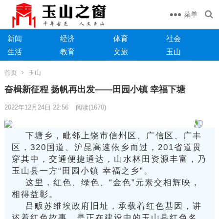
菜单
新闻
经济
体育
社会
生活
教育
文旅
玉山
首页
玉山
奋楫新征程 扬帆再出发——田园小镇 幸福下塘
2022年12月24日 22:56
阅读
(1670)
下塘乡，毗邻上饶市信州区、广信区、广丰
区，320国道、沪昆高速依乡而过，201省道贯
穿其中，交通便捷通达，山水林田资源丰富，乃
玉山县一方“田园小镇 幸福之乡”。
这里，红色、绿色、“金色”元素交相辉映，
相得益彰。
吕畈苏维埃政府旧址，承载着红色基因，讲
述着红色故事，是正在建设中的玉山县红色名