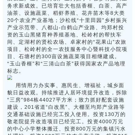
务求新成效。已培育壮大包括香榧、白茶、高产
油茶、设施蔬菜、稻虾养殖、花卉苗木等8大类
20个农业产业基地；沙松线“十里田园”乡村振兴
产业示范带、八都山-白鹤山产业路、均郑村投
资的玉山黑猪育种养殖基地、松岭村的帮扶车
间、定湖村的贤松农场、卓家村的“花果山”农旅
项目、松岭村的全一农技服务中心暨科技小院项
目、石塘村的300亩设施蔬菜项目相继建成。
“玉山香榧”和“三清山白茶”获得国家农产品地理
标志。
用情用力办实事、惠民生、增福祉，城乡面
貌日益改观。持续推进人居环境提升改造，拆除
“三房”984栋44027平方米；致力抓好配套设施
建设，201省道“白改黑”、大棚至均郑产业路等
交通基础设施已经完工投入使用。投资130万的
敬老院提升改造项目已经完工。投资4000万元
的中心小学整体搬迁、投资800万元的集镇污水