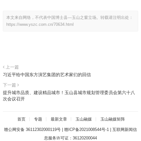
本文来自网络，不代表中国博士县—玉山之窗立场。转载请注明出处：
https://www.yszc.com.cn/70634.html
上一篇
习近平给中国东方演艺集团的艺术家们的回信
下一篇
提升城市品质、建设精品城市！玉山县城市规划管理委员会第六十八
次会议召开
首页
专题
最新文章
玉山融媒
玉山融媒矩阵
赣公网安备 36112302000119号
|
赣ICP备2021008544号-1
|
互联网新闻信
息服务许可证：36120200044