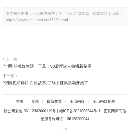
本文来自网络，不代表中国博士县—玉山之窗立场。转载请注明出处：
https://www.yszc.com.cn/71262.html
上一篇
向“网”的美好生活｜丁旦：90后新农人撒播新希望
下一篇
“强国复兴有我·百姓故事汇”线上征集活动开始了
首页
专题
最新文章
玉山融媒
玉山融媒矩阵
赣公网安备 36112302000119号
|
赣ICP备2021008544号-1
|
互联网新闻信
息服务许可证：36120200044