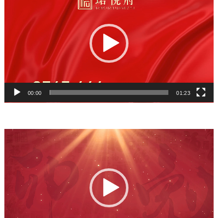
频
播
放
器
00:00
01:23
视
频
播
放
器