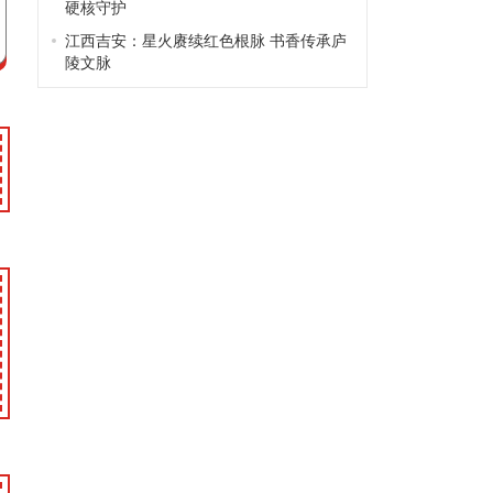
硬核守护
江西吉安：星火赓续红色根脉 书香传承庐
陵文脉