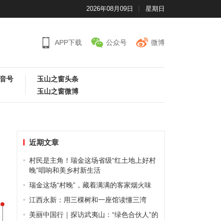
2026年08月09日
星期日
APP下载
公众号
微博
音号
玉山之窗头条
玉山之窗微博
近期文章
村民是主角！瑞金这场省级“红土地上好村
晚”唱响和美乡村新生活
瑞金这场“村晚”，藏着满满的客家烟火味
江西永新：用三棵树和一座馆读懂三湾
美丽中国行｜探访武夷山：“绿色合伙人”的