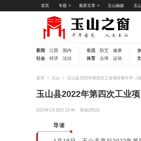
首页
专题
最新文章
玉山融媒
玉
新闻
江西
国内
生活
防艾
健康
社会
经济
法治
体育
台球
运动
首页
玉山
玉山县2022年第四次工业项目集中开（
玉山县2022年第四次工业
2023年1月19日 23:46
阅读
(2816)
导读
1月19日，玉山县举行2022