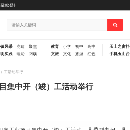
山融媒矩阵
乡镇风采
党建
聚焦
教育
小学
初中
高中
玉山之窗抖
文明实践
理论
阅读
文旅
文化
旅游
红色
手机玉山台
竣）工活动举行
项目集中开（竣）工活动举行
年第四次工业项目集中开（竣）工活动。县委副书记、县