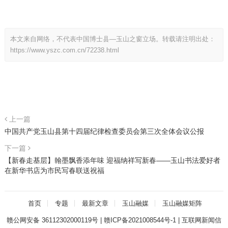
本文来自网络，不代表中国博士县—玉山之窗立场。转载请注明出处：
https://www.yszc.com.cn/72238.html
上一篇
中国共产党玉山县第十四届纪律检查委员会第三次全体会议公报
下一篇
【新春走基层】翰墨飘香添年味 迎福纳祥写新春——玉山书法爱好者
在新华书店为市民写春联送祝福
首页
专题
最新文章
玉山融媒
玉山融媒矩阵
赣公网安备 36112302000119号
|
赣ICP备2021008544号-1
|
互联网新闻信