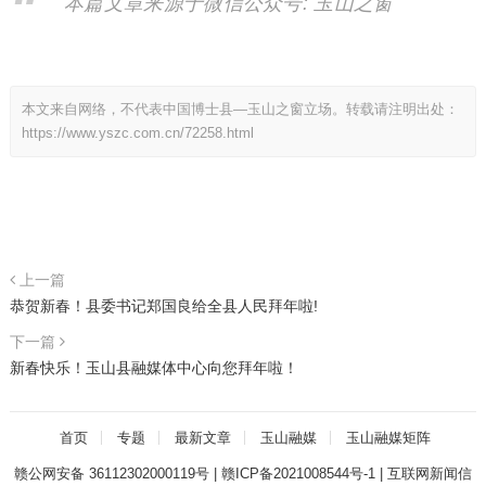
本篇文章来源于微信公众号: 玉山之窗
本文来自网络，不代表中国博士县—玉山之窗立场。转载请注明出处：
https://www.yszc.com.cn/72258.html
上一篇
恭贺新春！县委书记郑国良给全县人民拜年啦!
下一篇
新春快乐！玉山县融媒体中心向您拜年啦！
首页
专题
最新文章
玉山融媒
玉山融媒矩阵
赣公网安备 36112302000119号
|
赣ICP备2021008544号-1
|
互联网新闻信