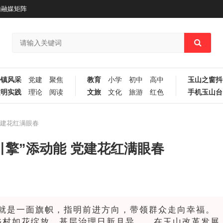
山融媒矩阵
乡镇风采
党建
聚焦
教育
小学
初中
高中
玉山之窗抖
文明实践
理论
阅读
文旅
文化
旅游
红色
手机玉山台
党建花红满眼春
引擎”添动能 党建花红满眼春
就是一面旗帜，指明前进方向，带领群众走向幸福。
乡村如花绽放，基层治理日新月异……在玉山改革发展