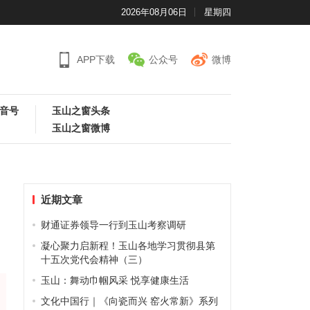
2026年08月06日
星期四
APP下载
公众号
微博
音号
玉山之窗头条
玉山之窗微博
近期文章
财通证券领导一行到玉山考察调研
凝心聚力启新程！玉山各地学习贯彻县第
十五次党代会精神（三）
玉山：舞动巾帼风采 悦享健康生活
文化中国行｜《向瓷而兴 窑火常新》系列