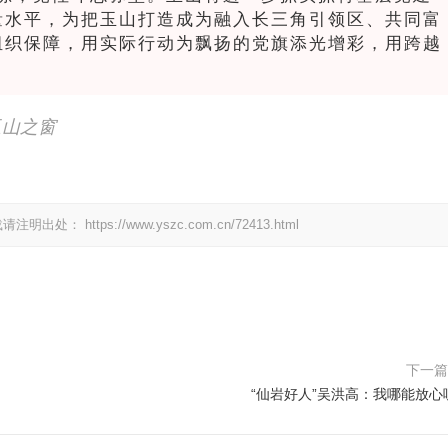
量水平，为把玉山打造成为融入长三角引领区、共同富
组织保障，用实际行动为飘扬的党旗添光增彩，用跨越
玉山之窗
载请注明出处：
https://www.yszc.com.cn/72413.html
下一
“仙岩好人”吴洪高：我哪能放心