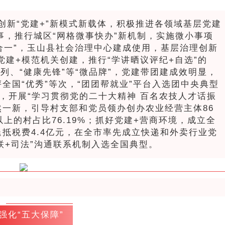
创新“党建+”新模式新载体，积极推进各领域基层党建
事，推行城区“网格微事快办”新机制，实施微小事项
格合一”，玉山县社会治理中心建成使用，基层治理创新
党建+模范机关创建，推行“学讲晒议评纪+自选”的
系列、“健康先锋”等“微品牌”，党建带团建成效明显，
全国“优秀”等次，“团团帮就业”平台入选团中央典型
，开展“学习贯彻党的二十大精神 百名农技人才话振
然一新，引导村支部和党员领办创办农业经营主体86
上的村占比76.19%；抓好党建+营商环境，成立全
抵税费4.4亿元，在全市率先成立快递和外卖行业党
联+司法”沟通联系机制入选全国典型。
强化“五大保障”