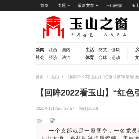
首页
专题
最新文章
玉山融媒
玉
新闻
江西
国内
生活
防艾
健康
社会
经济
法治
体育
台球
运动
首页
玉山
【回眸2022看玉山】“红色引擎”添动能 
【回眸2022看玉山】“红色
2023年1月25日 22:57
阅读
(3620)
一个支部就是一座堡垒，一名党员
玉山大地，乡村振兴步履铿锵，美丽