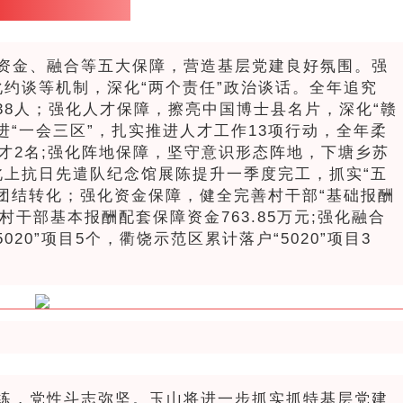
资金、融合等五大保障，营造基层党建良好氛围。强
约谈等机制，深化“两个责任”政治谈话。全年追究
38人；强化人才保障，擦亮中国博士县名片，深化“赣
进“一会三区”，扎实推进人才工作13项行动，全年柔
才2名;强化阵地保障，坚守意识形态阵地，下塘乡苏
上抗日先遣队纪念馆展陈提升一季度完工，抓实“五
团结转化；强化资金保障，健全完善村干部“基础报酬
村干部基本报酬配套保障资金763.85万元;强化融合
20”项目5个，衢饶示范区累计落户“5020”项目3
练，党性斗志弥坚。玉山将进一步抓实抓特基层党建