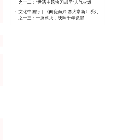
之十二：“世遗主题快闪邮局”人气火爆
文化中国行｜《向瓷而兴 窑火常新》系列
之十三：一脉薪火，映照千年瓷都