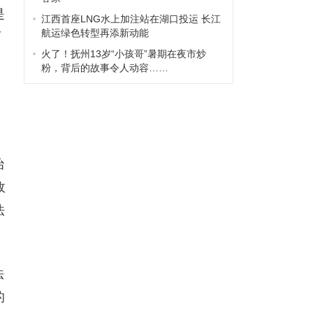
是
江西首座LNG水上加注站在湖口投运 长江
航运绿色转型再添新动能
两
火了！抚州13岁“小孩哥”暑期在夜市炒
粉，背后的故事令人动容……
治
政
法
法
的