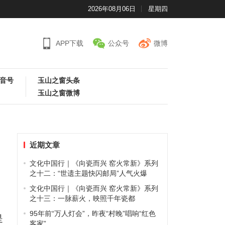
2026年08月06日
星期四
APP下载
公众号
微博
音号
玉山之窗头条
玉山之窗微博
近期文章
文化中国行｜《向瓷而兴 窑火常新》系列
之十二：“世遗主题快闪邮局”人气火爆
文化中国行｜《向瓷而兴 窑火常新》系列
之十三：一脉薪火，映照千年瓷都
95年前“万人灯会”，昨夜“村晚”唱响“红色
是
客家”