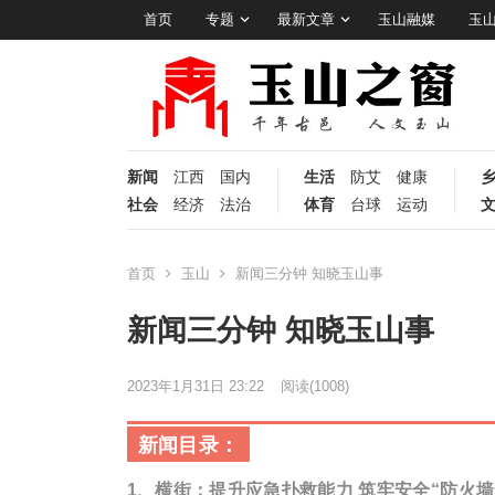
首页
专题
最新文章
玉山融媒
玉
新闻
江西
国内
生活
防艾
健康
社会
经济
法治
体育
台球
运动
首页
玉山
新闻三分钟 知晓玉山事
新闻三分钟 知晓玉山事
2023年1月31日 23:22
阅读
(1008)
新闻目录：
1、
横街：提升应急扑救能力 筑牢安全“防火墙