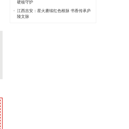
硬核守护
江西吉安：星火赓续红色根脉 书香传承庐
陵文脉