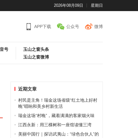
2026年08月09日
星期日
APP下载
公众号
微博
音号
玉山之窗头条
玉山之窗微博
近期文章
村民是主角！瑞金这场省级“红土地上好村
晚”唱响和美乡村新生活
瑞金这场“村晚”，藏着满满的客家烟火味
江西永新：用三棵树和一座馆读懂三湾
美丽中国行｜探访武夷山：“绿色合伙人”的