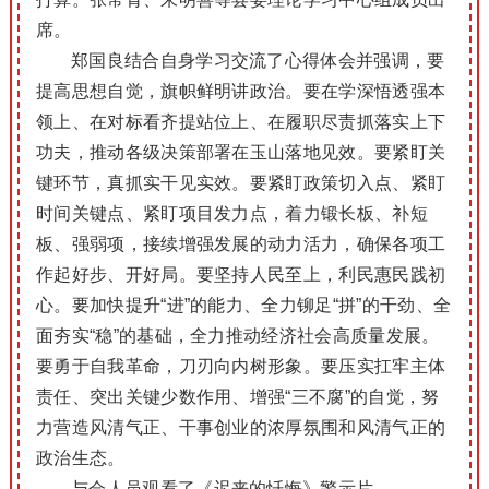
席。
郑国良结合自身学习交流了心得体会并强调，要
提高思想自觉，旗帜鲜明讲政治。要在学深悟透强本
领上、在对标看齐提站位上、在履职尽责抓落实上下
功夫，推动各级决策部署在玉山落地见效。要紧盯关
键环节，真抓实干见实效。要紧盯政策切入点、紧盯
时间关键点、紧盯项目发力点，着力锻长板、补短
板、强弱项，接续增强发展的动力活力，确保各项工
作起好步、开好局。要坚持人民至上，利民惠民践初
心。要加快提升“进”的能力、全力铆足“拼”的干劲、全
面夯实“稳”的基础，全力推动经济社会高质量发展。
要勇于自我革命，刀刃向内树形象。要压实扛牢主体
责任、突出关键少数作用、增强“三不腐”的自觉，努
力营造风清气正、干事创业的浓厚氛围和风清气正的
政治生态。
与会人员观看了《迟来的忏悔》警示片。