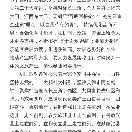
党的二十大精神，坚持对标长三角，全力建好上饶东
大门、江西东大门。
要树牢“百般呵护企业、充分尊重
企业家”理念，以自我革命的勇气，持续优化营商环
境；
要强化育才聚才，在机制、政策、资金上给予人
才更多支持，不断擦亮“博士之乡”品牌；
要加大衢饶
示范区发展力度，引进质量高、发展态势好的企业，
推动产业转型升级；
要大力发展集吃住行游购娱为一
体的文旅产业，加快畅通城乡循环。
郑国良对各项报告表示完全赞同并强调，玉山将
坚持以党的二十大精神为指引，坚决贯彻市两会精
神，聚焦打造融入长三角引领区、共同富裕先行区和
掉头向东桥头堡、建设现代化美好玉山奋斗目标，团
结奋斗、勇毅前行，在制造强县上走在前列、在农业
稳县上走在前列、在文旅旺县上走在前列、在科教兴
县上走在前列、在和美立县上走在前列、在勤廉治县
上走在前列，在推进建设制造强市、打造区域中心上