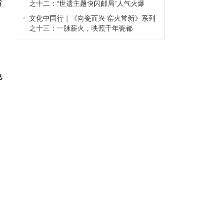
育
之十二：“世遗主题快闪邮局”人气火爆
文化中国行｜《向瓷而兴 窑火常新》系列
之十三：一脉薪火，映照千年瓷都
育
中
免