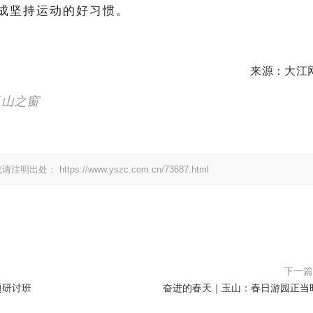
成坚持运动的好习惯。
来源：大江
玉山之窗
载请注明出处：
https://www.yszc.com.cn/73687.html
下一
题研讨班
奋进的春天｜玉山：春日游园正当