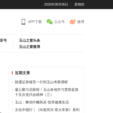
2026年08月06日
星期四
APP下载
公众号
微博
音号
玉山之窗头条
玉山之窗微博
近期文章
财通证券领导一行到玉山考察调研
凝心聚力启新程！玉山各地学习贯彻县第
十五次党代会精神（三）
玉山：舞动巾帼风采 悦享健康生活
文化中国行｜《向瓷而兴 窑火常新》系列