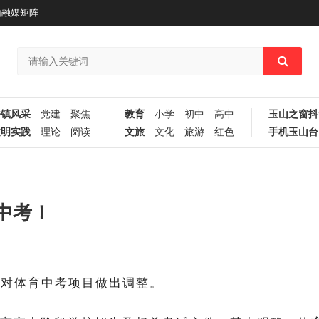
山融媒矩阵
乡镇风采
党建
聚焦
教育
小学
初中
高中
玉山之窗抖
文明实践
理论
阅读
文旅
文化
旅游
红色
手机玉山台
中考！
地对体育中考项目做出调整。