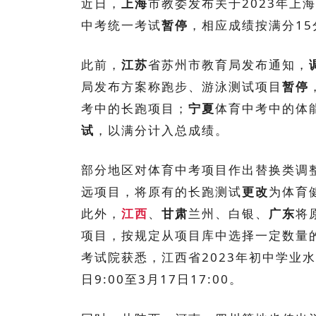
近日，
上海
市教委发布关于2023年上
中考统一考试
暂停
，相应成绩按满分15
此前，
江苏
省苏州市教育局发布通知，
局发布方案称跑步、游泳测试项目
暂停
考中的长跑项目；
宁夏
体育中考中的体能
试
，以满分计入总成绩。
部分地区对体育中考项目作出替换类调
远项目，将原有的长跑测试
更改
为体育
此外，
江西
、
甘肃
兰州、白银、
广东
将
项目，按规定从项目库中选择一定数量的
考试院获悉，江西省2023年初中学业
日9:00至3月17日17:00。