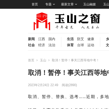
首页
专题
最新文章
玉山融媒
玉
新闻
江西
国内
生活
防艾
健康
社会
经济
法治
体育
台球
运动
首页
玉山
取消！暂停！事关江西等地中考！
取消！暂停！事关江西等地
2023年2月24日 22:49
阅读
(2890)
取消、暂停、替换、选考……近期，多