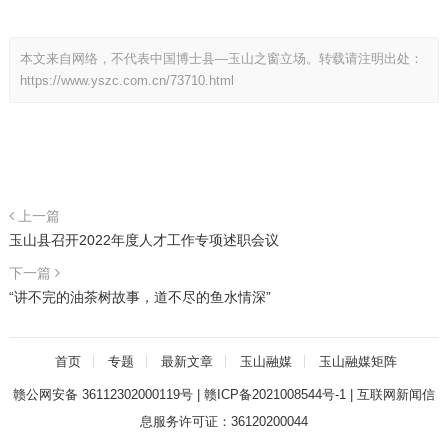
本文来自网络，不代表中国博士县—玉山之窗立场。转载请注明出处：
https://www.yszc.com.cn/73710.html
上一篇
玉山县召开2022年度人才工作专项述职会议
下一篇
“讲不完的油茶树故事，道不尽的鱼水情深”
首页
专题
最新文章
玉山融媒
玉山融媒矩阵
赣公网安备 36112302000119号
|
赣ICP备2021008544号-1
|
互联网新闻信
息服务许可证：36120200044