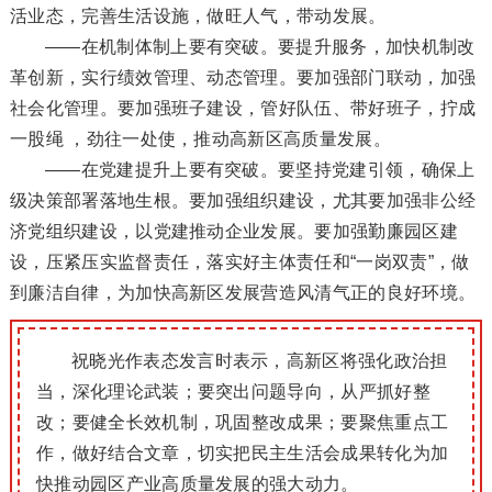
活业态，完善生活设施，做旺人气，带动发展。
——在机制体制上要有突破。要提升服务，加快机制改
革创新，实行绩效管理、动态管理。要加强部门联动，加强
社会化管理。要加强班子建设，管好队伍、带好班子，拧成
一股绳 ，劲往一处使，推动高新区高质量发展。
——在党建提升上要有突破。要坚持党建引领，确保上
级决策部署落地生根。要加强组织建设，尤其要加强非公经
济党组织建设，以党建推动企业发展。要加强勤廉园区建
设，压紧压实监督责任，落实好主体责任和“一岗双责”，做
到廉洁自律，为加快高新区发展营造风清气正的良好环境。
祝晓光作表态发
言时表示，高新区将强化政治担
当，深化理论武装；
要突出问题导向，从严抓好整
改；
要健全长效机制，巩固整改成果；
要聚焦重点工
作，做好结合文章，切实把民主生活会成果转化为加
快推动园区产业高质量发展的强大动力。