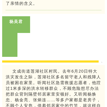
了亲情的含义。
杨吴君
文成街道莲湖社区村民。去年6月20日特大
洪灾发生之际，莲湖社区多名留守老人和残障人
员被困在家里。听闻社区急需救援志愿者，他蹚
过1米多深的洪水转移群众，不顾危险想尽办法
把群众背到隔壁邻居家里安顿好。又听闻杨焕
忠、杨金亮、张炳连……等多户家都是老房子，
不顾个人安危，借着邻居家中的竹竿，就这样自