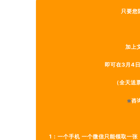
只要您
加上
即可在3月4
（全天送
咨询
☎
1：一个手机 一个微信只能领取一张