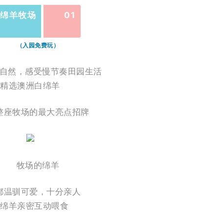
绵羊牧场
01
（入园免费玩）
自然，感受慢节奏田园生活
精选澳洲白绵羊
整座牧场的最大亮点招牌
牧场的绵羊
都温驯可爱，十分亲人
与绵羊亲密互动喂食