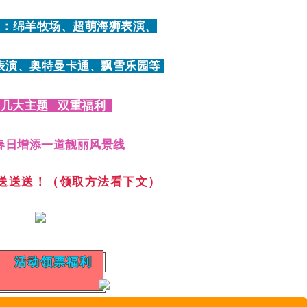
：绵羊牧场、超萌海狮表演、
表演、奥特曼卡通
飘雪乐园等
、
几大主题 双重福利
春日增添一道靓丽风景线
送送送！（领取方法看下文）
活动领票福利