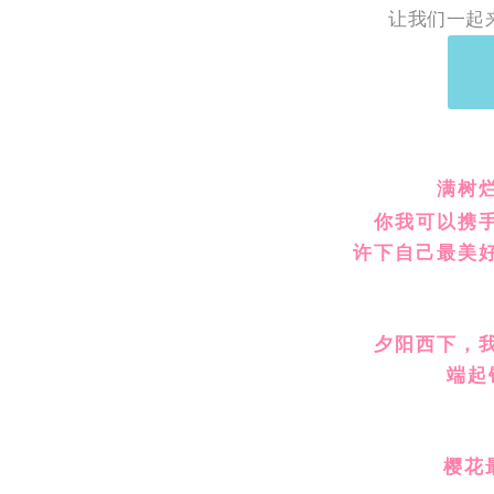
让我们一起
满树
你我可以携
许下自己最美
夕阳西下，
端起
樱花