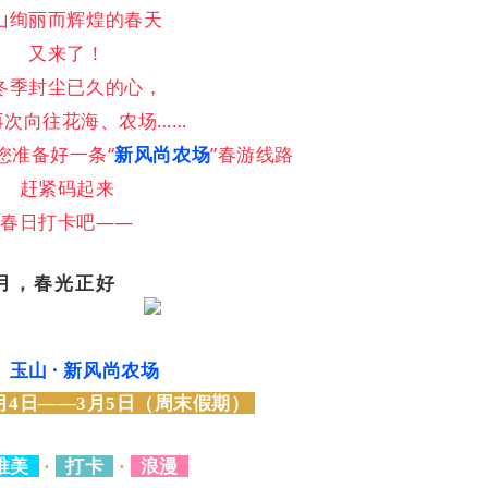
山绚丽而辉煌的春天
又来了！
冬季封尘已久的心，
再次向往花海、农场……
您准备好一条“
新风尚农场
”春游线路
赶紧码起来
春日打卡吧——
月，春光正好
玉山 · 新风尚农场
3月4日——3月5日（周末假期）
唯美
·
打卡
·
浪漫