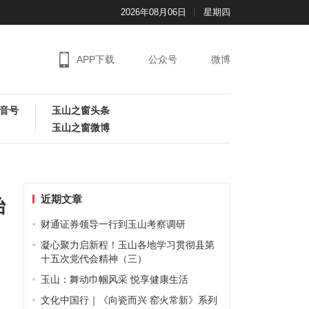
2026年08月06日
星期四
APP下载
公众号
微博
音号
玉山之窗头条
玉山之窗微博
近期文章
始
财通证券领导一行到玉山考察调研
凝心聚力启新程！玉山各地学习贯彻县第
十五次党代会精神（三）
玉山：舞动巾帼风采 悦享健康生活
文化中国行｜《向瓷而兴 窑火常新》系列