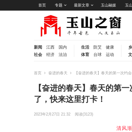
首页
专题
最新文章
玉山融媒
玉
新闻
江西
国内
生活
防艾
健康
社会
经济
法治
体育
台球
运动
首页
奋进的春天
【奋进的春天】春天的第一次约会—
【奋进的春天】春天的第一次
了，快来这里打卡！
2023年2月27日 21:32
阅读
(3123)
清风