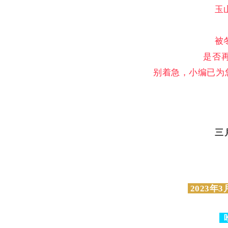
玉
被
是否
别着急，小编已为
三
2023年