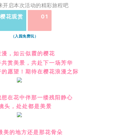
来开启本次活动的精彩旅程吧
樱花观赏
01
（入园免费玩）
烂漫，如云似霞的樱花
手共赏美景，共赴下一场芳华
好的愿望！期待在樱花浪漫之际
我想在花中伴那一缕残阳静心
镜头，处处都是美景
最美的地方还是那花骨朵