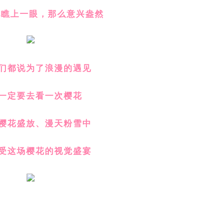
地瞧上一眼，那么意兴盎然
们都说为了浪漫的遇见
一定要去看一次樱花
樱花盛放、
漫天粉雪中
受这场樱花的视觉盛宴