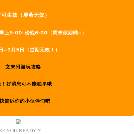
才可生效（屏蔽无效）
早上9:00–傍晚6:00（周末假期哟~）
日~3月5日（过期无效！）
文末附游玩攻略
！好消息可不能独享哦
快告诉你的小伙伴们吧
RE YOU READY？