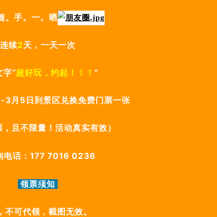
随。手。一。晒
连续
2
天，一天一次
文字“
超好玩，约起！！！
”
日-3月5日到景区兑换免费门票一张
票，且不限量！活动真实有效）
电话：177 7016 0236
领票须知
，不可代领
，
截图无效。