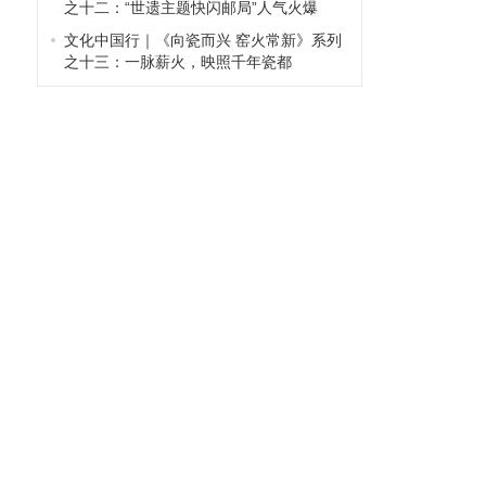
之十二：“世遗主题快闪邮局”人气火爆
文化中国行｜《向瓷而兴 窑火常新》系列
之十三：一脉薪火，映照千年瓷都