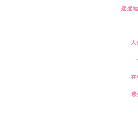
远远
人
在
感