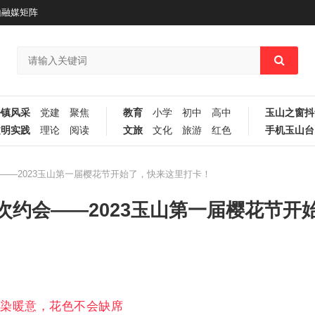
山融媒矩阵
乡镇风采
党建
聚焦
教育
小学
初中
高中
玉山之窗抖
文明实践
理论
阅读
文旅
文化
旅游
红色
手机玉山台
—2023玉山第一届樱花节开始了，快来这里打卡！
约会——2023玉山第一届樱花节开
渐染暖意，花色不会缺席