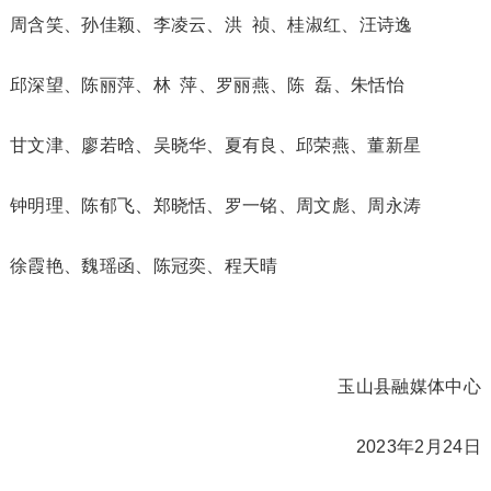
周含笑、孙佳颖、李凌云、洪 祯、桂淑红、汪诗逸
邱深望、陈丽萍、林 萍、罗丽燕、陈 磊、朱恬怡
甘文津、廖若晗、吴晓华、夏有良、邱荣燕、董新星
钟明理、陈郁飞、郑晓恬、罗一铭、周文彪、周永涛
徐霞艳、魏瑶函、陈冠奕、程天晴
玉山县融媒体中心
2023年2月24日