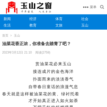
菜单
新闻
经济
体育
社会
生活
教育
文旅
玉山
首页
玉山
油菜花香正浓，你准备去踏青了吧？
2023年3月12日 21:10
阅读
(2759)
赏油菜花必来玉山
接连成片的金色海洋
扑面而来的淡淡香气
自带春日童话的浪漫气息
春天就是这样被油菜花的黄、绿衬托着
才开始真正进入如火如荼