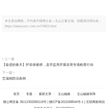
本文来自网络，不代表中国博士县—玉山之窗立场。转载请注明出处：
https://www.yszc.com.cn/74823.html
上一篇
【奋进的春天】护农保春耕，县市监局开展农资专项检查行动
下一篇
艾滋病防治条例
首页
专题
最新文章
玉山融媒
玉山融媒矩阵
赣公网安备 36112302000119号
|
赣ICP备2021008544号-1
|
互联网新闻信