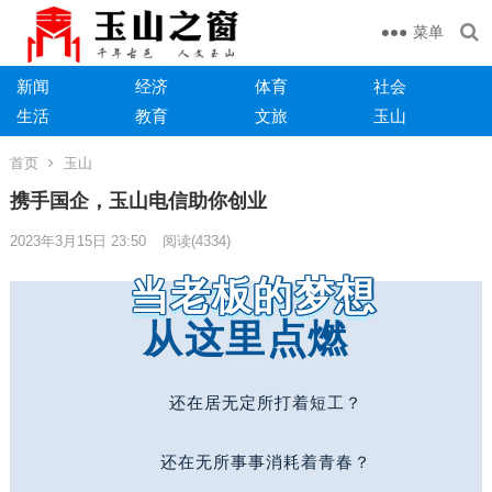
菜单
新闻
经济
体育
社会
生活
教育
文旅
玉山
首页
玉山
携手国企，玉山电信助你创业
2023年3月15日 23:50
阅读
(4334)
当老板的梦想
从这里点燃
还在居无定所打着短工？
还在无所事事消耗着青春？