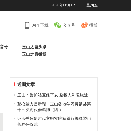
2026年08月07日
星期五
APP下载
公众号
微博
音号
玉山之窗头条
玉山之窗微博
近期文章
玉山：警护站区保平安 路畅人和暖旅途
凝心聚力启新程！玉山各地学习贯彻县第
十五次党代会精神（四 )
怀玉书院新时代文明实践站举行揭牌暨山
长聘任仪式