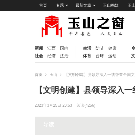
首页
专题
最新文章
玉山融媒
玉
新闻
江西
国内
生活
防艾
健康
社会
经济
法治
体育
台球
运动
首页
玉山
【文明创建】县领导深入一线督查全国文
【文明创建】县领导深入一
2023年3月15日 23:53
阅读
(4256)
导读