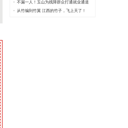
不漏一人！玉山为残障群众打通就业通道
从竹编到竹翼 江西的竹子，飞上天了！