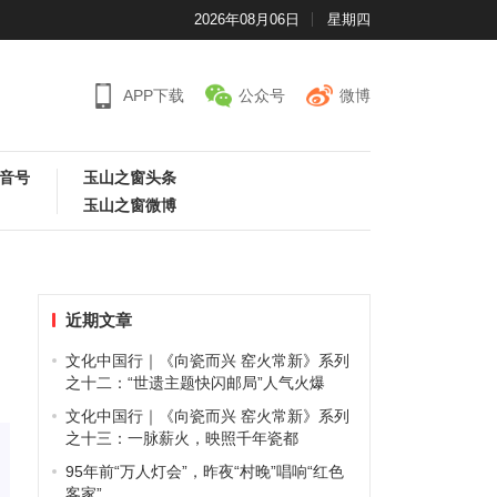
2026年08月06日
星期四
APP下载
公众号
微博
音号
玉山之窗头条
玉山之窗微博
近期文章
文化中国行｜《向瓷而兴 窑火常新》系列
之十二：“世遗主题快闪邮局”人气火爆
文化中国行｜《向瓷而兴 窑火常新》系列
之十三：一脉薪火，映照千年瓷都
95年前“万人灯会”，昨夜“村晚”唱响“红色
客家”