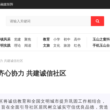
山融媒矩阵
乡镇风采
党建
聚焦
教育
小学
初中
高中
玉山之窗抖
文明实践
理论
阅读
文旅
文化
旅游
红色
手机玉山台
力 共建诚信社区
齐心协力 共建诚信社区
区将诚信教育和全国文明城市提升巩固工作相结合，
，旨在
全面引导社区居民树立诚实守信优良品德，营造