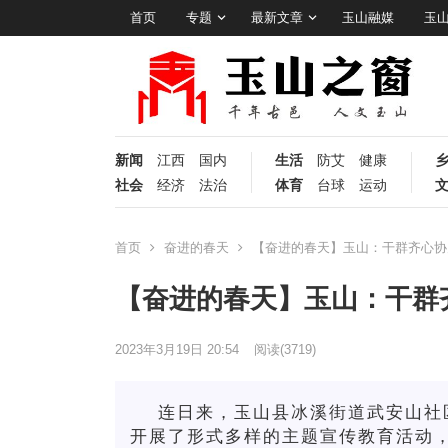
首页
专题
最新文章
玉山融媒
玉
新闻
江西
国内
生活
防艾
健康
社会
经济
法治
体育
台球
运动
首页
奋进的春天
【奋进的春天】玉山：干群齐心协
【奋进的春天】玉山：干群
2023年3月19日 20:54
阅读
(3719)
连日来，玉山县冰溪街道武安山社
开展了形式多样的主题宣传教育活动