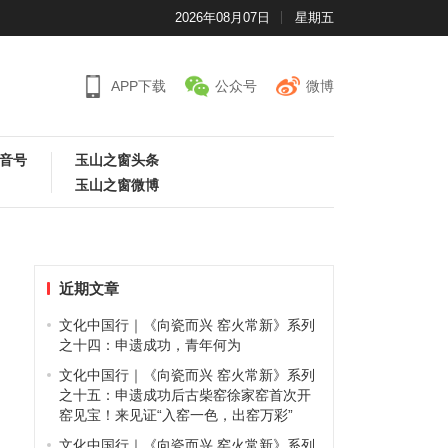
2026年08月07日
星期五
APP下载
公众号
微博
音号
玉山之窗头条
玉山之窗微博
近期文章
文化中国行｜《向瓷而兴 窑火常新》系列
之十四：申遗成功，青年何为
文化中国行｜《向瓷而兴 窑火常新》系列
之十五：申遗成功后古柴窑徐家窑首次开
窑见宝！来见证“入窑一色，出窑万彩”
文化中国行｜《向瓷而兴 窑火常新》系列