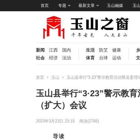
首页
专题
最新文章
玉山融媒
玉
新闻
江西
国内
生活
防艾
健康
社会
经济
法治
体育
台球
运动
首页
玉山
玉山县举行“3·23”警示教育活动暨县委
玉山县举行“3·23”警示
（扩大）会议
2023年3月23日 23:15
阅读
(2766)
导读