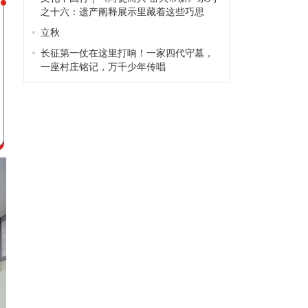
之十六：遗产阐释展示里藏着这些巧思
立秋
长征第一仗在这里打响！一家四代守墓，
一座村庄铭记，万千少年传唱