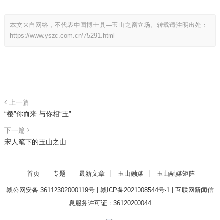
本文来自网络，不代表中国博士县—玉山之窗立场。转载请注明出处：
https://www.yszc.com.cn/75291.html
上一篇
“樱”你而来 与你相“玉”
下一篇
宋人笔下的玉山之山
首页
专题
最新文章
玉山融媒
玉山融媒矩阵
赣公网安备 36112302000119号
|
赣ICP备2021008544号-1
|
互联网新闻信
息服务许可证：36120200044