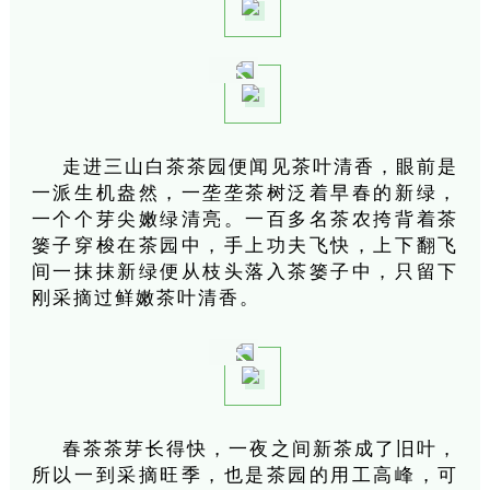
走进三山白茶茶园便闻见茶叶清香，眼前是
一派生机盎然，一垄垄茶树泛着早春的新绿，
一个个芽尖嫩绿清亮。一百多名茶农挎背着茶
篓子穿梭在茶园中，手上功夫飞快，上下翻飞
间一抹抹新绿便从枝头落入茶篓子中，只留下
刚采摘过鲜嫩茶叶清香。
春茶茶芽长得快，一夜之间新
茶
成了旧叶，
所以一到采摘旺季，也是茶园的用工高峰，可