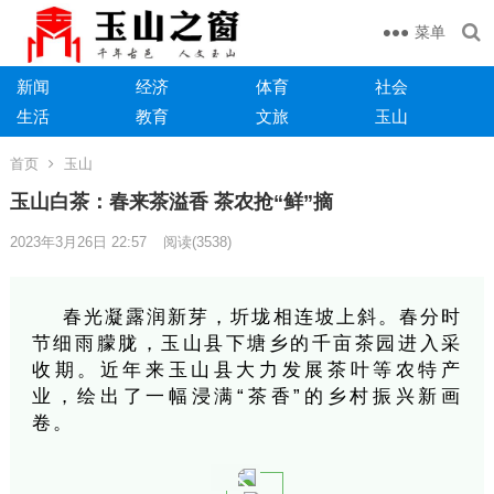
菜单
新闻
经济
体育
社会
生活
教育
文旅
玉山
首页
玉山
玉山白茶：春来茶溢香 茶农抢“鲜”摘
2023年3月26日 22:57
阅读
(3538)
春光凝露润新芽，圻垅相连坡上斜。春分时
节细雨朦胧，玉山县下塘乡的千亩茶园进入采
收期。近年来玉山县大力发展茶叶等农特产
业，绘出了一幅浸满“茶香”的乡村振兴新画
卷。