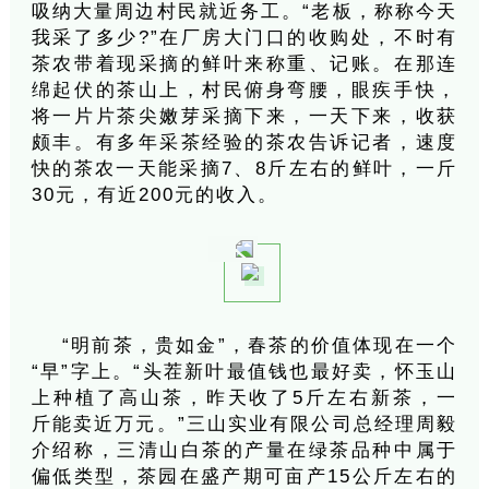
吸纳大量周边村民就近务工。“老板，称称今天
我采了多少?”在厂房大门口的收购处，不时有
茶农带着现采摘的鲜叶来称重、记账。在那连
绵起伏的茶山上，村民俯身弯腰，眼疾手快，
将一片片茶尖嫩芽采摘下来，一天下来，收获
颇丰。有多年采茶经验的茶农告诉记者，速度
快的茶农一天能采摘7、8斤左右的鲜叶，一斤
30元，有近200元的收入。
“明前茶，贵如金”，春茶的价值体现在一个
“早”字上。“头茬新叶最值钱也最好卖，怀玉山
上种植了高山茶，昨天收了5斤左右新茶，一
斤能卖近万元。”三山实业有限公司总经理周毅
介绍称，三清山白茶的产量在绿茶品种中属于
偏低类型，茶园在盛产期可亩产15公斤左右的