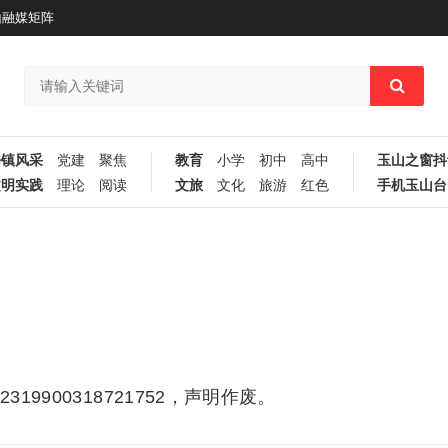
山融媒矩阵
乡镇风采
党建
聚焦
教育
小学
初中
高中
玉山之窗抖
文明实践
理论
阅读
文旅
文化
旅游
红色
手机玉山台
19900318721752，声明作废。