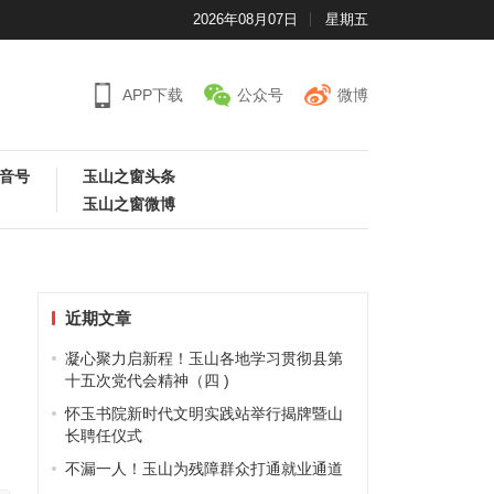
2026年08月07日
星期五
APP下载
公众号
微博
音号
玉山之窗头条
玉山之窗微博
近期文章
凝心聚力启新程！玉山各地学习贯彻县第
十五次党代会精神（四 )
怀玉书院新时代文明实践站举行揭牌暨山
长聘任仪式
不漏一人！玉山为残障群众打通就业通道