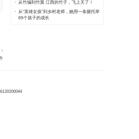
从竹编到竹翼 江西的竹子，飞上天了！
从“英雄女孩”到乡村老师，她用一条腿托举
89个孩子的成长
篇
作
0200044