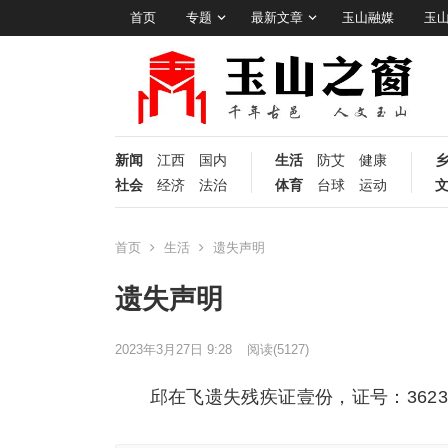
首页
专题
最新文章
玉山融媒
玉
新闻
江西
国内
生活
防艾
健康
社会
经济
法治
体育
台球
运动
首页
生活
遗失声明
遗失声明
2023年3月27日 9:28
阅读
(5127)
邱在飞遗失残疾证壹份，证号：362323