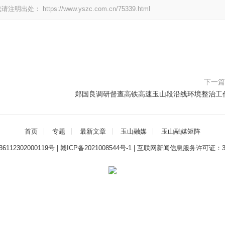
载请注明出处：
https://www.yszc.com.cn/75339.html
下一
郑国良调研督查高铁高速玉山段沿线环境整治工
首页
专题
最新文章
玉山融媒
玉山融媒矩阵
112302000119号
|
赣ICP备2021008544号-1
|
互联网新闻信息服务许可证：3612