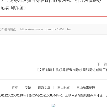
能力，更好地发挥自身在宣传政策法规、引导法律服务
记者 邱深望）
载请注明出处：
https://www.yszc.com.cn/75451.html
下一
【文明创建】县领导督查指导校园和周边创建工
首页
专题
最新文章
玉山融媒
玉山融媒矩阵
112302000119号
|
赣ICP备2021008544号-1
|
互联网新闻信息服务许可证：3612