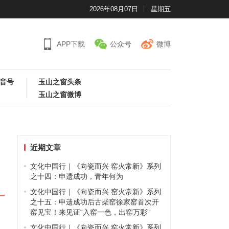
2026年08月07日
星期五
APP下载
公众号
微博
音号
玉山之窗头条
玉山之窗微博
近期文章
文化中国行｜《向瓷而兴 窑火常新》系列
之十四：申遗成功，青年何为
文化中国行｜《向瓷而兴 窑火常新》系列
之十五：申遗成功后古柴窑徐家窑首次开
窑见宝！来见证“入窑一色，出窑万彩”
文化中国行｜《向瓷而兴 窑火常新》系列