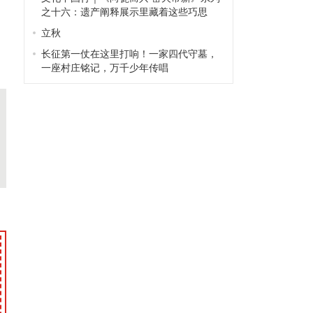
之十六：遗产阐释展示里藏着这些巧思
立秋
长征第一仗在这里打响！一家四代守墓，
一座村庄铭记，万千少年传唱