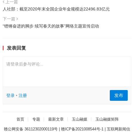
上一篇
人社部：截至2020年末全国企业年金规模达22496.83亿元
下一篇
“铿锵奋进的脚步 续写春天的故事”网络主题宣传启动
发表回复
请登录后参与评论...
发布
登录
•
注册
首页
专题
最新文章
玉山融媒
玉山融媒矩阵
赣公网安备 36112302000119号
|
赣ICP备2021008544号-1
|
互联网新闻信