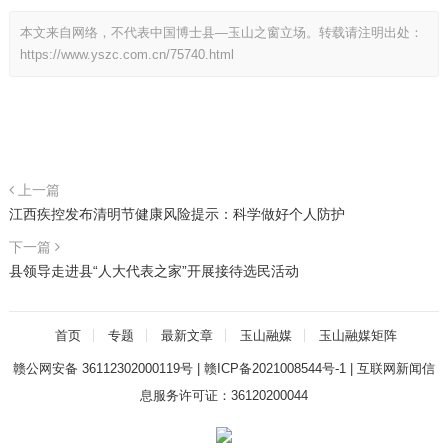
本文来自网络，不代表中国博士县—玉山之窗立场。转载请注明出处：
https://www.yszc.com.cn/75740.html
上一篇
江西疾控发布清明节健康风险提示：科学做好个人防护
下一篇
县领导走进县“人大代表之家”开展接待选民活动
首页
专题
最新文章
玉山融媒
玉山融媒矩阵
赣公网安备 36112302000119号
|
赣ICP备2021008544号-1
|
互联网新闻信
息服务许可证：36120200044