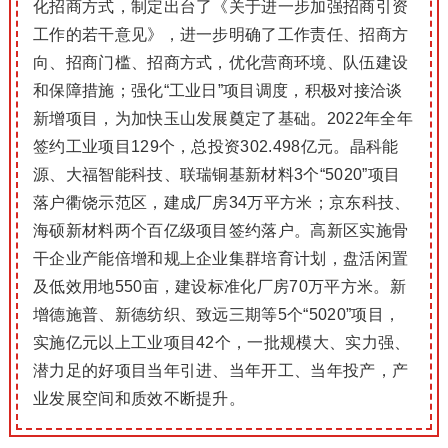
化招商方式，制定出台了《关于进一步加强招商引资
工作的若干意见》，进一步明确了工作责任、招商方
向、招商门槛、招商方式，优化营商环境、队伍建设
和保障措施；
强化“工业日”项目调度，积极对接洽谈
新增项目，为加快玉山发展奠定了基础。
2022年全年
签约工业项目129个，总投资302.498亿元。
晶科能
源、大福智能科技、联瑞铜基新材料3个“5020”项目
落户衢饶示范区，建成厂房34万平方米；
京东科技、
海硕新材料两个百亿级项目签约落户。
高新区实施骨
干企业产能倍增和规上企业集群培育计划，盘活闲置
及低效用地550亩，建设标准化厂房70万平方米。
新
增德施普、新德纺织、致远三期等5个“5020”项目，
实施亿元以上工业项目42个，一批规模大、实力强、
潜力足的好项目当年引进、当年开工、当年投产，产
业发展空间和质效不断提升。