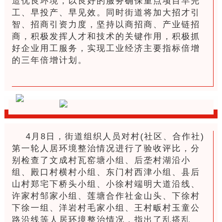
造优良环境，以良好的服务确保重点项目早完
工、早投产、早见效。同时街道将加大招才引
智、招商引资力度，坚持以商招商、产业链招
商，积极发挥人才和技术的关键作用，积极抓
好企业用工服务，实现工业经济主要指标倍增
的三年倍增计划。
4月8日，街道组织人员对村(社区、合作社)
第一轮人居环境整治情况进行了验收评比，分
别检查了文成村瓦窑塘小组、后垄村湖沿小
组、殿口村横村小组、东门村西津小组、县后
山村郑宅下桥头小组、小徐村端明大道沿线、
许家村邹家小组、莲塘合作社金山头、下徐村
下徐一组、洋岩村毛家小组、王村畈村玉童公
路沿线等人居环境整治情况，指出了乱搭乱