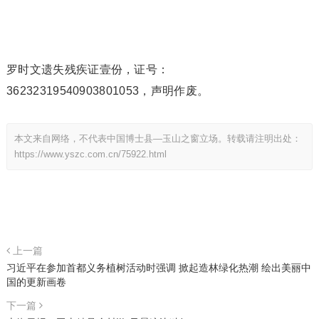
罗时文遗失残疾证壹份，证号：
36232319540903801053，声明作废。
本文来自网络，不代表中国博士县—玉山之窗立场。转载请注明出处：
https://www.yszc.com.cn/75922.html
上一篇
习近平在参加首都义务植树活动时强调 掀起造林绿化热潮 绘出美丽中
国的更新画卷
下一篇