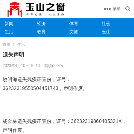
菜单
新闻
经济
体育
社会
生活
教育
文旅
玉山
首页
生活
遗失声明
2023年4月10日 10:13
阅读
(2230)
饶明海遗失残疾证壹份，证号：
36232319550504451743，声明作废。
杨金林遗失残疾证壹份，证号：36232319860405321X，
声明作废。