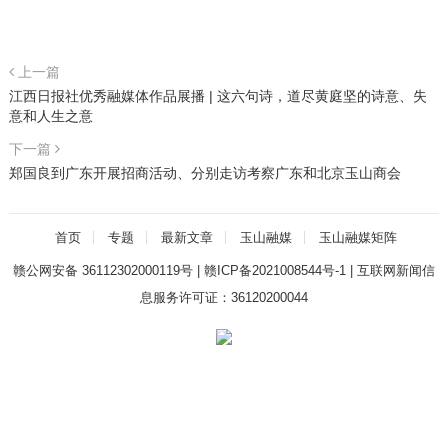
上一篇
江西日报社优秀融媒体作品展播 | 这六句诗，道尽黄庭坚的诗意、失
意和人生之意
下一篇
郑国良到广东开展招商活动、分别走访考察广东和北京玉山商会
首页
专题
最新文章
玉山融媒
玉山融媒矩阵
赣公网安备 36112302000119号
|
赣ICP备2021008544号-1
|
互联网新闻信
息服务许可证：36120200044