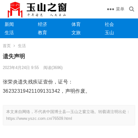
菜单
新闻
经济
体育
社会
生活
教育
文旅
玉山
首页
生活
遗失声明
2023年4月24日 9:55
阅读
(3696)
张荣炎遗失残疾证壹份，证号：
36232319421109131342，声明作废。
本文来自网络，不代表中国博士县—玉山之窗立场。转载请注明出处：
https://www.yszc.com.cn/76509.html