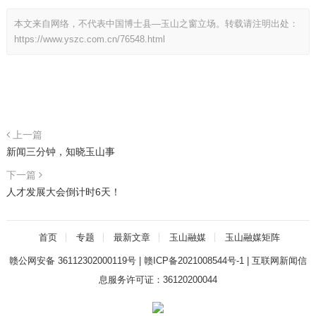
本文来自网络，不代表中国博士县—玉山之窗立场。转载请注明出处：
https://www.yszc.com.cn/76548.html
上一篇
新闻三分钟，知晓玉山事
下一篇
人才发展大会倒计时6天！
首页
专题
最新文章
玉山融媒
玉山融媒矩阵
赣公网安备 36112302000119号
|
赣ICP备2021008544号-1
|
互联网新闻信
息服务许可证：36120200044