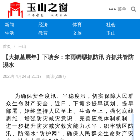
菜单
新闻
经济
体育
社会
生活
教育
文旅
玉山
首页
玉山
【大抓基层年】下塘乡：未雨绸缪抓防汛 齐抓共管防
溺水​
2023年4月24日 21:17
阅读
(2097)
为确保安全度汛、平稳度汛，切实保障人民群
众生命财产安全，近日，下塘乡提早谋划、提早
部署，始终坚持人民至上、生命至上，强化底线
思维，增强防灾减灾意识，完善应急体制机制，
进一步提升防灾减灾救灾能力水平，织牢辖区防
汛、防溺水“防护网”，确保人民群众生命财产安