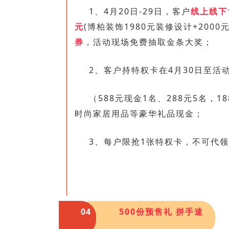
1、4月20日-29日，客户
线上线下1
元
(博柏装饰1980元装修设计+200
券
，活动现场免费抽取金条
大奖
；
2、客户持特权卡在4月30日至活
（588元现金1名、288元5名，1
时尚家居用品等豪华礼品现金；
3、每户限抢1张特权卡，不可代领
04
500份预售礼 拼手速