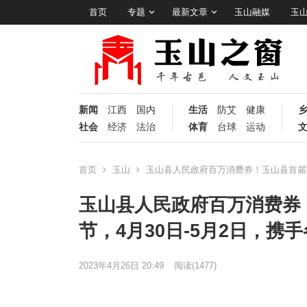
首页
专题
最新文章
玉山融媒
玉
新闻
江西
国内
生活
防艾
健康
社会
经济
法治
体育
台球
运动
首页
玉山
玉山县人民政府百万消费券！玉山县首届家
玉山县人民政府百万消费券
节，4月30日-5月2日，
2023年4月26日 20:49
阅读
(1477)