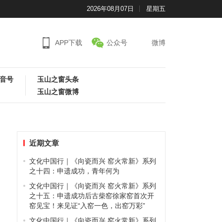
2026年08月07日
星期五
APP下载
公众号
微博
音号
玉山之窗头条
玉山之窗微博
近期文章
文化中国行｜《向瓷而兴 窑火常新》系列
之十四：申遗成功，青年何为
文化中国行｜《向瓷而兴 窑火常新》系列
之十五：申遗成功后古柴窑徐家窑首次开
窑见宝！来见证“入窑一色，出窑万彩”
文化中国行｜《向瓷而兴 窑火常新》系列