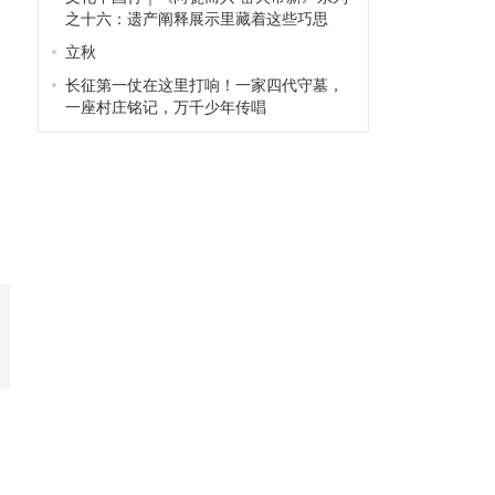
之十六：遗产阐释展示里藏着这些巧思
立秋
长征第一仗在这里打响！一家四代守墓，
一座村庄铭记，万千少年传唱