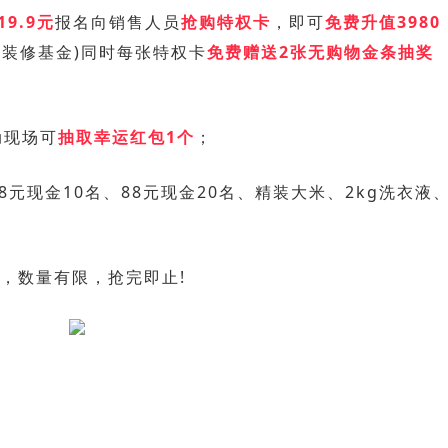
9.9元
报名向销售人员
抢购特权卡
，即可
免费升值3980
0元装修基金)同时每张特权卡
免费赠送2张无购物金条抽奖
动现场可
抽取幸运红包1个
；
88元现金10名、88元现金20名、精装大米、
2kg洗衣液
，数量有限，抢完即止!