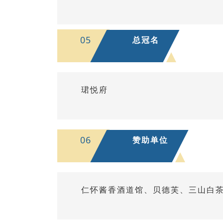
05
总冠名
珺悦府
06
赞助单位
仁怀酱香酒道馆、贝德芙、三山白