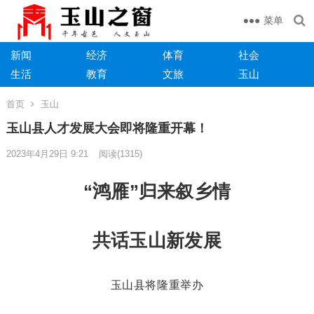
菜单
新闻
经济
体育
社会
生活
教育
文旅
玉山
首页
玉山
玉山县人才发展大会即将隆重开幕！
2023年4月29日 9:21
阅读
(1315)
“鸿雁”归来叙乡情
共话玉山新发展
玉
山
县将隆重举办