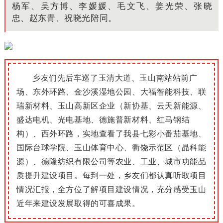
杨军
、
吴方博、李媛媛、
毛文飞、姜光荣、张晓
忠
、赵东青、祝晓光
陪同。
乡友们先后车巡了玉清大道、玉山南站站前广
场、东外环路、
金沙溪湿地公园
、大福智能科技、联
瑞新材料、玉山高新区企业（新协基、云天新能源、
盛达电机、光电基地、德施普新材料、红马钢结
构）、西外环路，实地查看了我县
七彩小番茄基地、
国际台球学院、玉山体育中心
、
衢饶示范区（晶科能
源）
、德隆纺织有限公司等农业、工业、城市功能品
质提升建设项目。
每到一处，乡友们都认真听取项目
情况汇报，全方位了解项目建设情况，充分感受玉山
近年来建设发展取得的可喜成果。