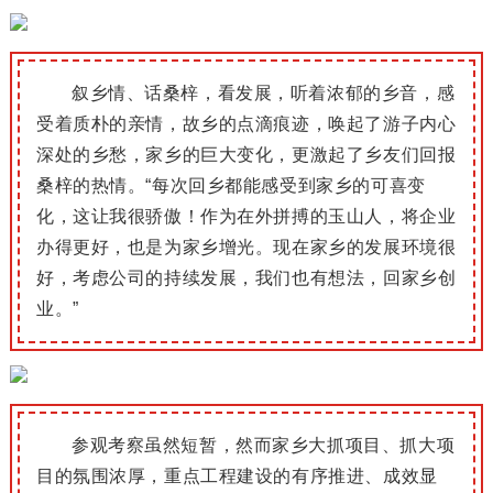
叙乡情、话桑梓，看发展
，
听着浓郁的乡音，感
受着质朴的亲情，故乡的点滴痕迹，唤起了游子内心
深处的乡愁
，
家乡的巨大变化，更激起了乡友们回报
桑梓的热情。
“
每次回乡都能感受到家乡的可喜变
化，这让我很骄傲！
作为在外拼搏的
玉山
人，将企业
办得更好，也是为家乡增光。
现在家乡的发展环境很
好，考虑公司的持续发展，我们也有想法，回家乡创
业。
”
参观考察虽然短暂
，然而
家乡
大抓项目、抓大项
目的氛围浓厚，重点工程建设的有序推进、成效显