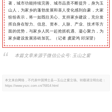
著，城市功能持续完善、城市品质不断提升
，
身为
玉
山
人，
为家乡的蓬勃发展和喜人变化感到自豪，大家
纷纷表示，将一如既往关心、支持家乡建设，
充分发
挥自身在智力、信息、资本、人脉、产业、技术等方
面的优势，与家乡人民一起抢抓机遇、凝心聚力，为
家乡建设发展添砖加瓦。
（记者 虞梁鸿 邱深望）
本篇文章来源于微信公众号: 玉山之窗
本文来自网络，不代表中国博士县—玉山之窗立场。转载请注明出处：
https://www.yszc.com.cn/76814.html