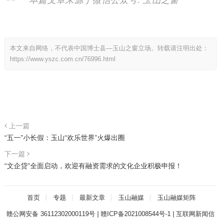
本文来自网络，不代表中国博士县—玉山之窗立场。转载请注明出处：
https://www.yszc.com.cn/76996.html
上一篇
“五一”小长假：玉山“欢乐世界”火爆出圈
下一篇
“文企贷”全面启动，欢迎有融资需求的文化企业积极申报！
首页
专题
最新文章
玉山融媒
玉山融媒矩阵
赣公网安备 36112302000119号
|
赣ICP备2021008544号-1
|
互联网新闻信