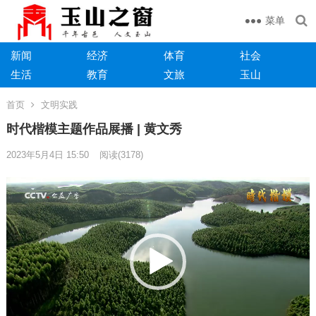
菜单
新闻
经济
体育
社会
生活
教育
文旅
玉山
首页
文明实践
时代楷模主题作品展播 | 黄文秀
2023年5月4日 15:50
阅读
(3178)
视
频
播
放
器