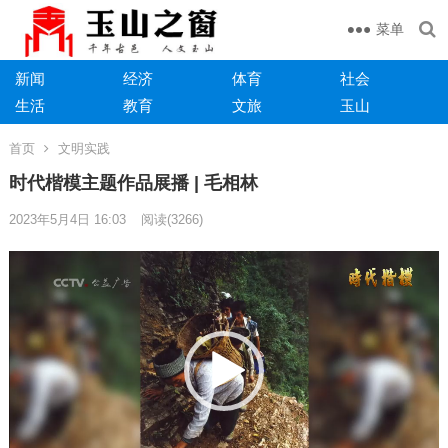
菜单
新闻
经济
体育
社会
生活
教育
文旅
玉山
首页
文明实践
时代楷模主题作品展播 | 毛相林
2023年5月4日 16:03
阅读
(3266)
视
频
播
放
器