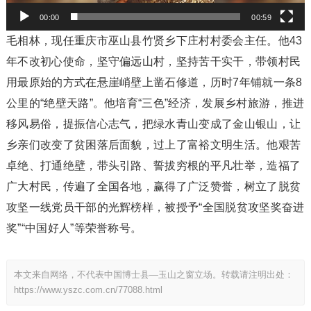
00:00
00:59
毛相林，现任重庆市巫山县竹贤乡下庄村村委会主任。他43
年不改初心使命，坚守偏远山村，坚持苦干实干，带领村民
用最原始的方式在悬崖峭壁上凿石修道，历时7年铺就一条8
公里的“绝壁天路”。他培育“三色”经济，发展乡村旅游，推进
移风易俗，提振信心志气，把绿水青山变成了金山银山，让
乡亲们改变了贫困落后面貌，过上了富裕文明生活。他艰苦
卓绝、打通绝壁，带头引路、誓拔穷根的平凡壮举，造福了
广大村民，传遍了全国各地，赢得了广泛赞誉，树立了脱贫
攻坚一线党员干部的光辉榜样，被授予“全国脱贫攻坚奖奋进
奖”“中国好人”等荣誉称号。
本文来自网络，不代表中国博士县—玉山之窗立场。转载请注明出处：
https://www.yszc.com.cn/77088.html