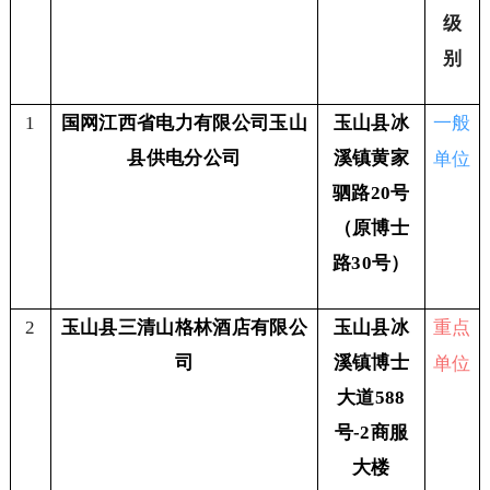
级
别
一般
1
国网江西省电力有限公司玉山
玉山县冰
单位
县供电分公司
溪镇黄家
驷路20号
（原博士
路30号）
重点
2
玉山县三清山格林酒店有限公
玉山县冰
单位
司
溪镇博士
大道588
号-2商服
大楼