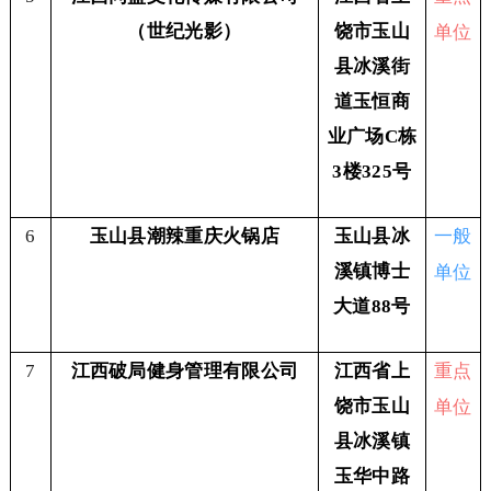
单位
（世纪光影）
饶市玉山
县冰溪街
道玉恒商
业广场C栋
3楼325号
一般
6
玉山县潮辣重庆火锅店
玉山县冰
单位
溪镇博士
大道88号
重点
7
江西破局健身管理有限公司
江西省上
单位
饶市玉山
县冰溪镇
玉华中路