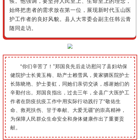
候。
他强调，要坚持
人民至
上、
生命至上的理念，
始终把患者的需求放在第一位，展现新时代玉山医
护工作者的良好风貌。
县人大常委会副主任韩云青
随同走访。
“你们辛苦了！
”郑国良先后走访慰问了县妇幼保
健院护士长黄玉梅、助产士赖雪凤，黄家驷医院护士
长陈晓艳、护士姜虹，同她们亲切交谈，感谢她们的
辛勤付出。
郑国良指出，过去三年，全县广大医护工
作者在防疫抗疫工作中用实际行动践行了“敬佑生
命、救死扶伤、甘于奉献、大爱无疆”的崇高精神，
为保障人民群众生命安全和身体健康作出了重要贡
献。