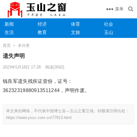
菜单
新闻
经济
体育
社会
生活
教育
文旅
玉山
首页
未分类
遗失声明
2023年5月18日 17:28
阅读
(3592)
钱良军遗失残疾证壹份，证号：
36232319880913511244，声明作废。
本文来自网络，不代表中国博士县—玉山之窗立场。转载请注明出处：
https://www.yszc.com.cn/77913.html