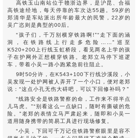
高铁玉山南站位于赣浙边界，是沪昆、合福
高铁途经地，每天停靠的车次达55趟。59岁的
郑清华是车站派出所年龄最大的民警，22岁的
吴广恣则是典型的00后。
“孩子们，千万别横穿铁路啊!”“走下面的涵
洞，在铁路线上行走多危险……”巡至
K520+200上行线玉虹桥段，看见两名上学的孩
子在护网外正想横穿铁路。老郑立马停下巡逻
车，带着小吴一路小跑紧急前往阻止。
9时50分许，在K543+100下行线沙溪段，小
吴发现一处护网被人弄开了一个小口，便对老郑
说：“这点小孔无伤大碍吧，可以下回修补吗？”
“线路安全是铁路警察的命，工作来不得半点
儿马虎。”“别看这么一点缺口，随时有撕破的危
险。”老郑的表情立马严肃起来，随即和小吴一
道用随身携带的简易工具进行现场修复。
“
小吴
，下回可千万记住铁路警察眼里是容不