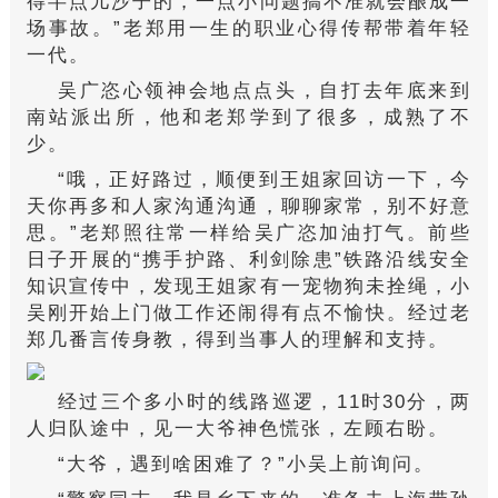
得半点儿沙子的，一点小问题搞不准就会酿成一
场事故。”老郑用一生的职业心得传帮带着年轻
一代。
吴广恣心领神会地点点头，自打去年底来到
南站派出所，他和老郑学到了很多，成熟了不
少。
“哦，正好路过，顺便到王姐家回访一下，今
天你再多和人家沟通沟通，聊聊家常，别不好意
思。”老郑照往常一样给吴广恣加油打气。前些
日子开展的“携手护路、利剑除患”铁路沿线安全
知识宣传中，发现王姐家有一宠物狗未拴绳，小
吴刚开始上门做工作还闹得有点不愉快。经过老
郑几番言传身教，得到当事人的理解和支持。
经过三个多小时的线路巡逻，11时30分，两
人归队途中，见一大爷神色慌张，左顾右盼。
“大爷，遇到啥困难了？”小吴上前询问。