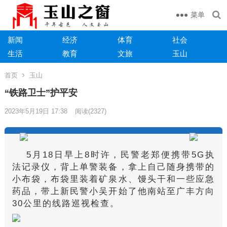
菜单
新闻
经济
体育
社会
生活
教育
文旅
玉山
首页
玉山
“铁路卫士”护平安
2023年5月19日 17:38
阅读
(2327)
5月18日早上8时许，民警老郑便携带5G执
法记录仪，背上单警装备，拿上自己随身携带的
小布袋，布袋里装着矿泉水、馒头干和一些应急
药品，带上新民警小吴开始了他南站至广丰方向
30公里的线路巡视检查。