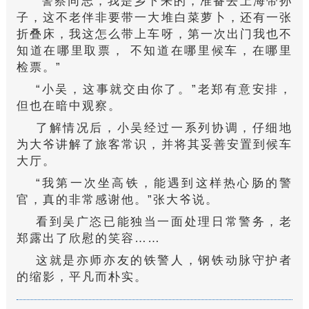
“警察同志，我是乡下来的，准备去上海带孙
子，这不老伴非要带一大堆白菜萝卜，还有一张
折叠床，我这怎么带上车呀，第一次出门我也不
知道在哪里取票， 不知道在哪里候车，在哪里
检票。”
“小吴，这事就交由你了。”老郑有意安排，
但也在暗中观察。
了解情况后，小吴经过一系列协调，仔细地
为大爷讲解了旅客常识，并将其妥善安置到候车
大厅。
“我第一次坐高铁，能遇到这样热心肠的警
官，真的非常感谢他。”张大爷说。
看到吴广恣已能独当一面处理日常警务，老
郑露出了欣慰的笑容……
这就是亦师亦友的铁警人，钢铁动脉守护者
的缩影，平凡而朴实。