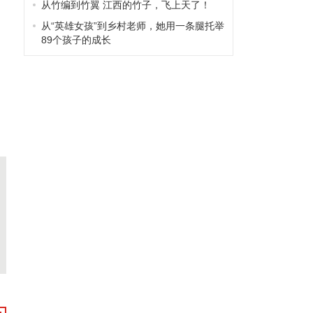
从竹编到竹翼 江西的竹子，飞上天了！
从“英雄女孩”到乡村老师，她用一条腿托举
89个孩子的成长