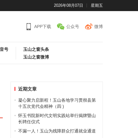
2026年08月07日
星期五
APP下载
公众号
微博
音号
玉山之窗头条
玉山之窗微博
近期文章
凝心聚力启新程！玉山各地学习贯彻县第
十五次党代会精神（四 )
怀玉书院新时代文明实践站举行揭牌暨山
长聘任仪式
不漏一人！玉山为残障群众打通就业通道