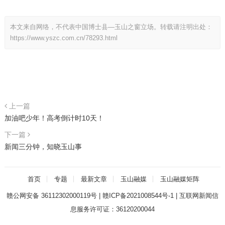
本文来自网络，不代表中国博士县—玉山之窗立场。转载请注明出处：
https://www.yszc.com.cn/78293.html
上一篇
加油吧少年！高考倒计时10天！
下一篇
新闻三分钟，知晓玉山事
首页
专题
最新文章
玉山融媒
玉山融媒矩阵
赣公网安备 36112302000119号
|
赣ICP备2021008544号-1
|
互联网新闻信
息服务许可证：36120200044